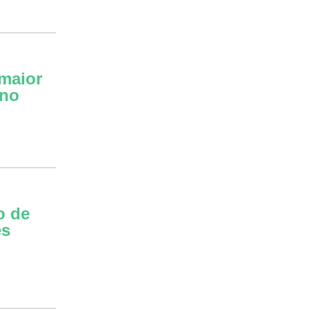
 maior
 no
o de
es