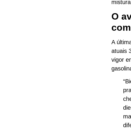
mistura
O av
com
A últim
atuais 
vigor e
gasolin
“B
pr
ch
die
ma
dif