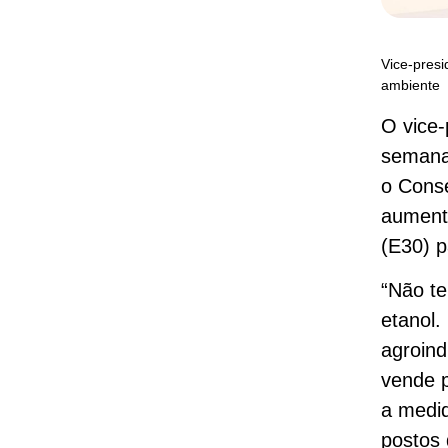
Vice-presi
ambiente
O vice-
semana
o Conse
aumento
(E30) p
“Não t
etanol.
agroind
vende p
a medi
postos 