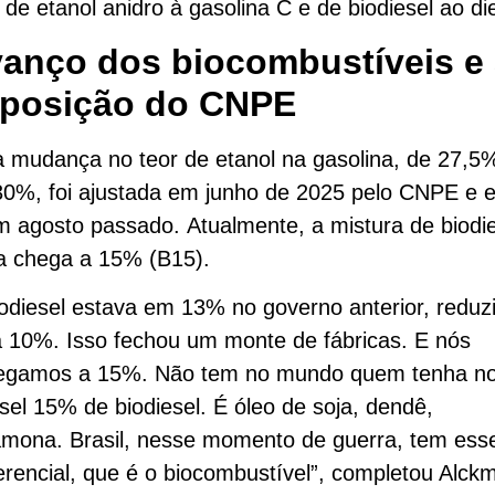
 de etanol anidro à gasolina C e de biodiesel ao di
anço dos biocombustíveis e
posição do CNPE
a mudança no teor de etanol na gasolina, de 27,5
30%, foi ajustada em junho de 2025 pelo CNPE e 
m agosto passado. Atualmente, a mistura de biodi
a chega a 15% (B15).
iodiesel estava em 13% no governo anterior, reduz
a 10%. Isso fechou um monte de fábricas. E nós
egamos a 15%. Não tem no mundo quem tenha n
sel 15% de biodiesel. É óleo de soja, dendê,
mona. Brasil, nesse momento de guerra, tem ess
erencial, que é o biocombustível”, completou Alckm