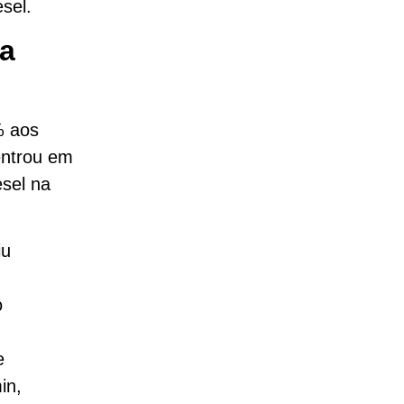
esel.
 a
% aos
entrou em
esel na
iu
o
e
in,