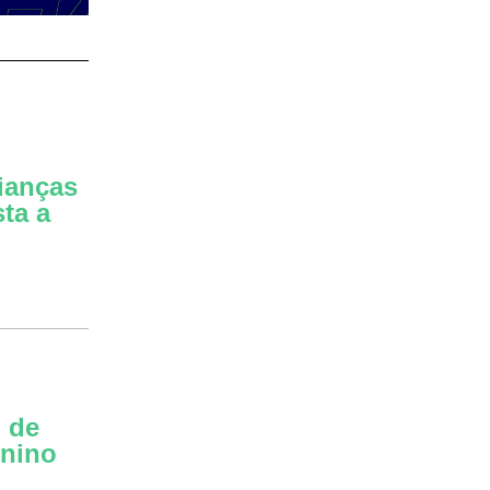
ianças
ta a
 de
inino