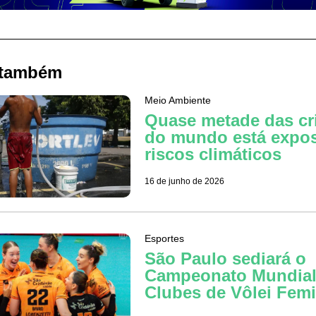
 também
Meio Ambiente
Quase metade das cr
do mundo está expos
riscos climáticos
16 de junho de 2026
Esportes
São Paulo sediará o
Campeonato Mundial
Clubes de Vôlei Fem