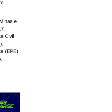
em
 Minas e
17
a Civil
).
ca (EPE),
s.