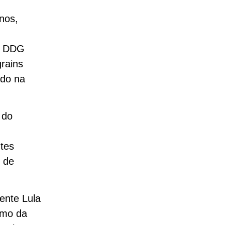
nos,
er DDG
grains
ido na
 do
ntes
 de
ente Lula
imo da