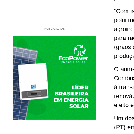
“Com is
polui m
agroind
PUBLICIDADE
para ra
(grãos 
produçã
O aumen
Combust
à trans
renováv
efeito 
Um dos 
(PT) em