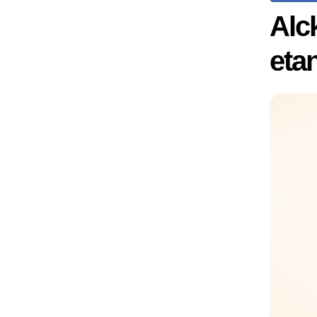
Alc
eta