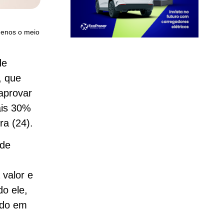
 menos o meio
de
, que
aprovar
ais 30%
ra (24).
 de
 valor e
do ele,
ado em