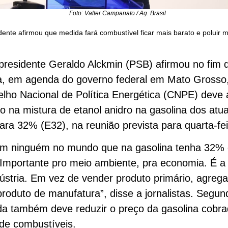
Foto: Valter Campanato / Ag. Brasil
dente afirmou que medida fará combustível ficar mais barato e poluir
presidente Geraldo Alckmin (PSB) afirmou no fim 
, em agenda do governo federal em Mato Grosso
lho Nacional de Política Energética (CNPE) deve 
 na mistura de etanol anidro na gasolina dos atu
ara 32% (E32), na reunião prevista para quarta-fei
em ninguém no mundo que na gasolina tenha 32%
 Importante pro meio ambiente, pra economia. É a
ústria. Em vez de vender produto primário, agrega
roduto de manufatura”, disse a jornalistas. Segun
da também deve reduzir o preço da gasolina cobr
de combustíveis.