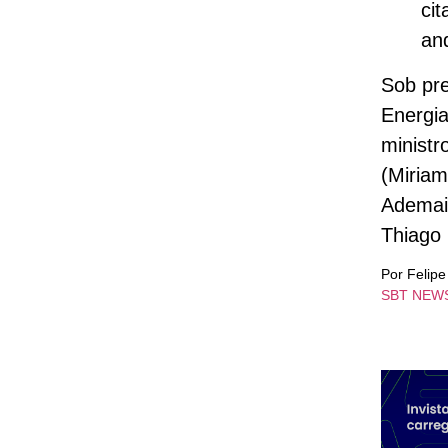
cit
an
Sob pre
Energia
ministr
(Miriam
Ademai
Thiago 
Por Felip
SBT NEW