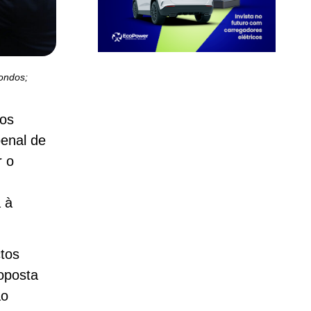
ondos;
dos
penal de
r o
 à
tos
oposta
ão