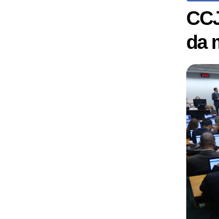
CCJ
da 