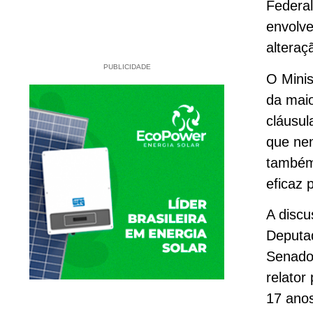
Federal
envolve
alteraç
PUBLICIDADE
O Minis
da mai
cláusul
que nen
também
eficaz 
A disc
Deputad
Senado 
relator
17 anos