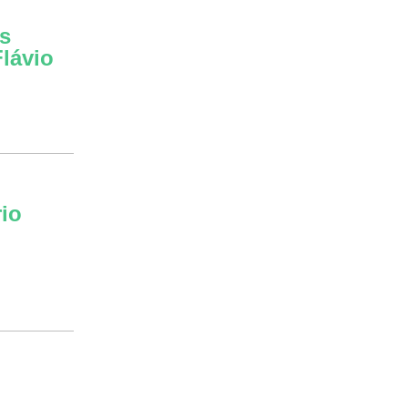
is
lávio
rio