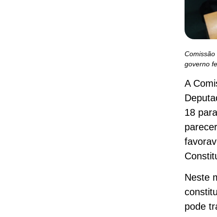
Comissão 
governo fe
A Comis
Deputad
18 para
parecer
favorav
Constit
Neste 
constit
pode tr