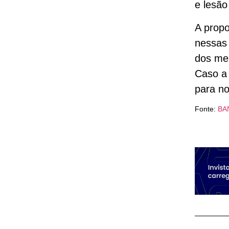
e lesão
A prop
nessas
dos me
Caso a 
para n
Fonte:
BA