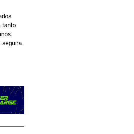
ados
 tanto
anos.
 seguirá