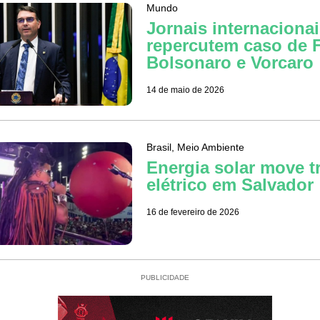
Mundo
Jornais internaciona
repercutem caso de F
Bolsonaro e Vorcaro
14 de maio de 2026
Brasil
,
Meio Ambiente
Energia solar move t
elétrico em Salvador
16 de fevereiro de 2026
PUBLICIDADE