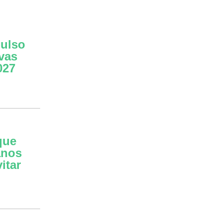
pulso
ovas
027
que
anos
itar