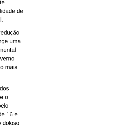
te
ilidade de
l.
 redução
inge uma
amental
overno
ão mais
 dos
e o
pelo
de 16 e
o doloso