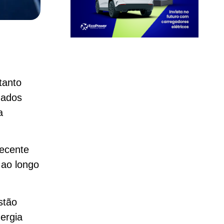
tanto
dados
a
recente
 ao longo
stão
ergia