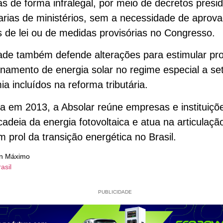
tas de forma infralegal, por meio de decretos presid
arias de ministérios, sem a necessidade de aprov
s de lei ou de medidas provisórias no Congresso.
ade também defende alterações para estimular pro
amento de energia solar no regime especial a se
a incluídos na reforma tributária.
 em 2013, a Absolar reúne empresas e instituiçõ
cadeia da energia fotovoltaica e atua na articulaçã
m prol da transição energética no Brasil.
on Máximo
asil
PUBLICIDADE