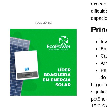
excede
dificul
capacid
PUBLICIDADE
Prin
In
Em
Ca
Ar
Pa
do 
Logo, 
signifi
potênci
15,6 G