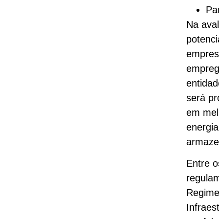
Pa
Na aval
potenci
empres
emprego
entidad
será pr
em melh
energia
armaze
Entre o
regulam
Regime 
Infraes