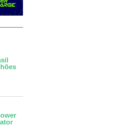
sil
lhões
Power
fator