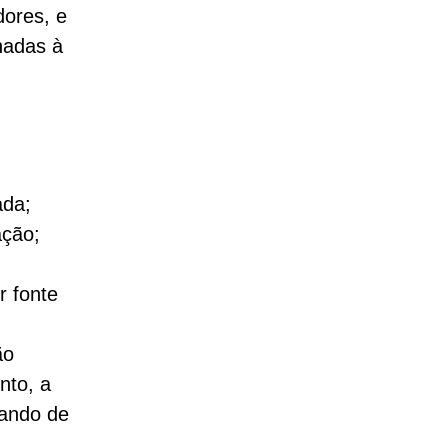
ores, e
nadas à
ada;
ação;
r fonte
ão
nto, a
sando de