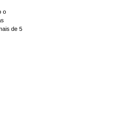
o o
as
mais de 5