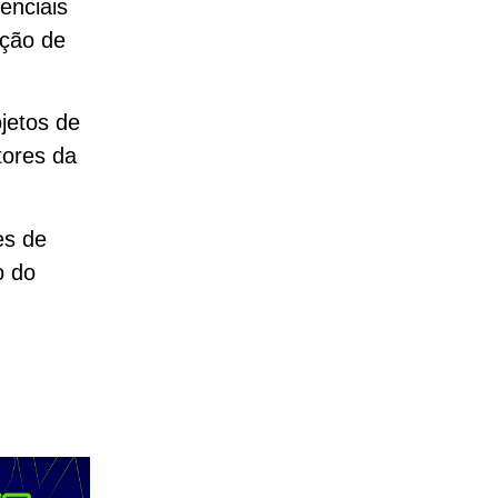
enciais
ação de
jetos de
tores da
es de
o do