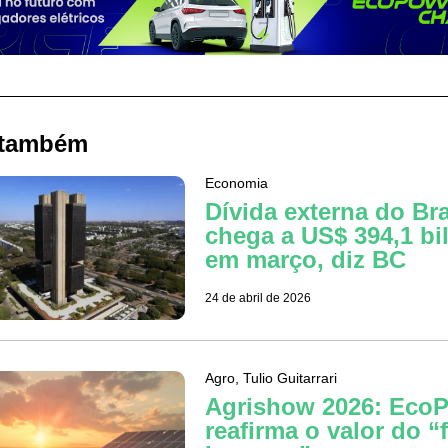
 também
Economia
Dívida externa do Bra
chega a US$ 394,1 bi
em março, diz BC
24 de abril de 2026
Agro
,
Tulio Guitarrari
Agrishow 2026: Eco
reafirma o valor do “