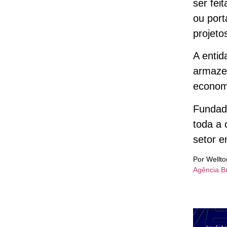
ser fei
ou port
projeto
A entid
armazen
economi
Fundada
toda a 
setor e
Por Wellt
Agência Br