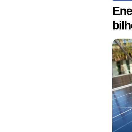
Ene
bil