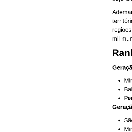
Ademais
territó
regiões
mil mun
Rank
Geraçã
Mi
Ba
Pi
Geraçã
Sã
Mi