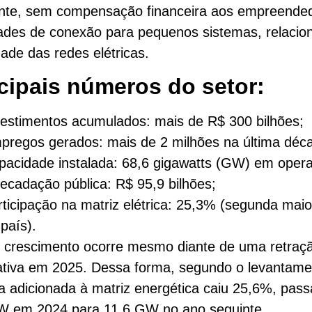
nte, sem compensação financeira aos empreended
dades de conexão para pequenos sistemas, relacio
ade das redes elétricas.
cipais números do setor:
vestimentos acumulados: mais de R$ 300 bilhões;
pregos gerados: mais de 2 milhões na última déc
pacidade instalada: 68,6 gigawatts (GW) em oper
recadação pública: R$ 95,9 bilhões;
rticipação na matriz elétrica: 25,3% (segunda maio
país).
o crescimento ocorre mesmo diante de uma retraç
cativa em 2025. Dessa forma, segundo o levantame
a adicionada à matriz energética caiu 25,6%, pas
W em 2024 para 11,6 GW no ano seguinte.