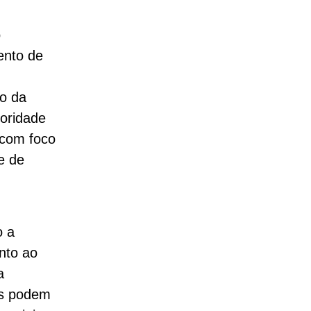
o
ento de
ho da
ioridade
 com foco
e de
o a
nto ao
a
as podem