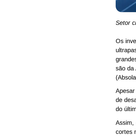
Setor c
Os inve
ultrapa
grandes
são da 
(Absola
Apesar 
de desa
do últi
Assim, 
cortes 