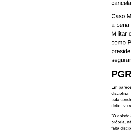
cancela
Caso Mo
a pena 
Militar
como Pa
preside
seguran
PGR
Em parecer
disciplina
pela concl
definitivo
“O episódi
própria, n
falta disc