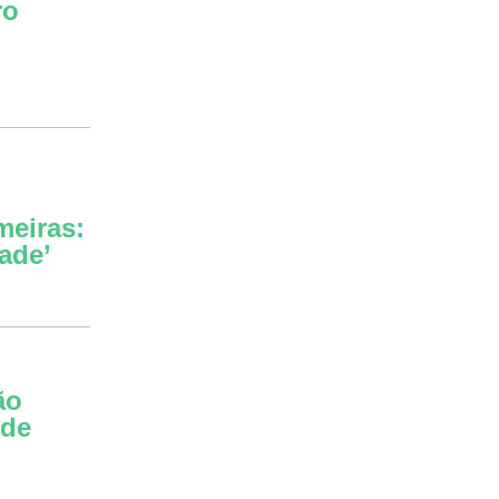
ro
meiras:
ade’
ão
 de