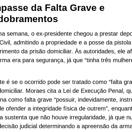
passe da Falta Grave e
dobramentos
ma semana, o ex-presidente chegou a prestar dep
 Civil, admitindo a propriedade e a posse da pistol
imento da prisão domiciliar. Às autoridades, ele a
rma era para segurança, já que “tinha três mulhe
e é se o ocorrido pode ser tratado como “falta gr
domiciliar. Moraes cita a Lei de Execução Penal, q
na como falta grave “possuir, indevidamente, inst
e ofender a integridade física de outrem”, enquan
a sustenta que não houve irregularidade, já que n
ecisão judicial determinando a apreensão da arm