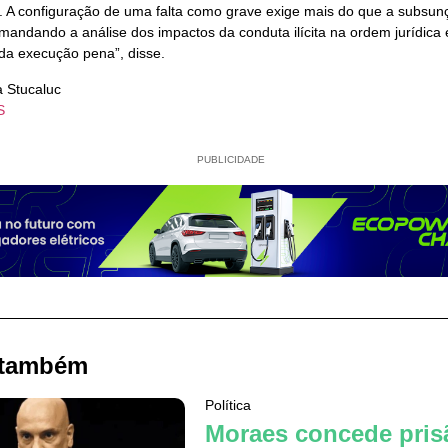
 A configuração de uma falta como grave exige mais do que a subsunç
andando a análise dos impactos da conduta ilícita na ordem jurídica 
 da execução pena”, disse.
a Stucaluc
S
PUBLICIDADE
 também
Política
Moraes concede pris