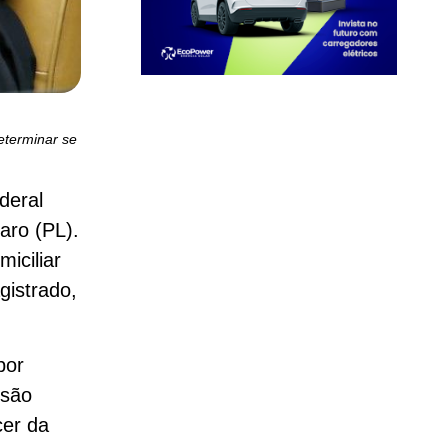
eterminar se
deral
aro (PL).
iciliar
gistrado,
por
isão
cer da