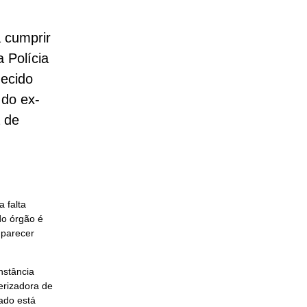
a cumprir
 Polícia
hecido
 do ex-
 de
 falta
do órgão é
 parecer
nstância
erizadora de
ado está