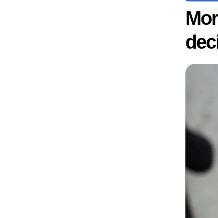
Mor
dec