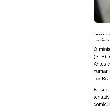
Reunião co
mantém ou 
O minis
(STF), 
Antes d
humanit
em Bras
Bolson
tentati
domicil