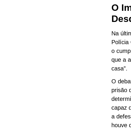
O Im
Des
Na últi
Polícia
o cumpr
que a a
casa”.
O debat
prisão 
determi
capaz d
a defes
houve d