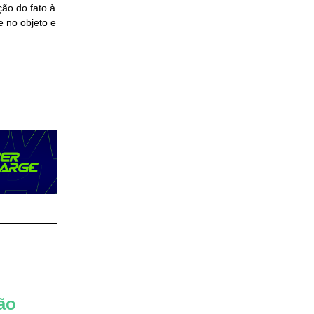
ão do fato à
e no objeto e
ão