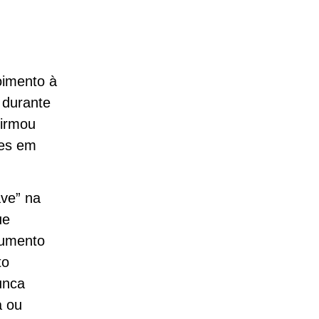
oimento à
a durante
firmou
res em
ave” na
ue
rumento
to
unca
a ou