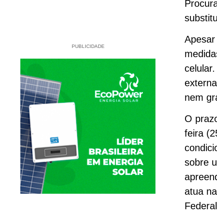
Procura
substit
Apesar 
PUBLICIDADE
medidas
celular
externa
nem gra
O prazo
feira (
condici
sobre u
apreend
atua na
Federal