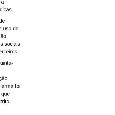
 a
dicas.
 de
do uso de
ção
s sociais
rceiros.
uinta-
ação
 arma foi
o que
rito