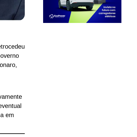
etrocedeu
governo
sonaro,
ivamente
eventual
ida em