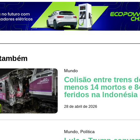
 também
Mundo
Colisão entre trens d
menos 14 mortos e 8
feridos na Indonésia
28 de abril de 2026
Mundo
,
Política