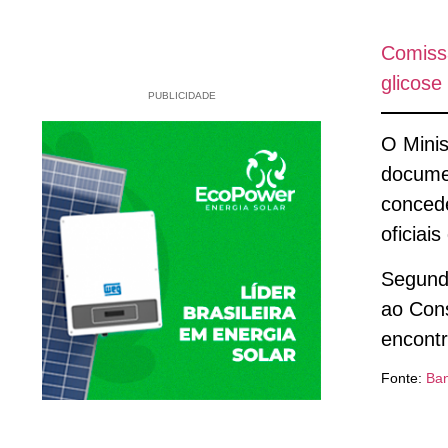
Comiss
glicose
PUBLICIDADE
O Minis
docume
concede
oficiai
Segund
ao Cons
encontr
Fonte:
Ba