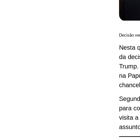
Decisão ve
Nesta q
da deci
Trump. 
na Papu
chancel
Segundo
para co
visita 
assunto