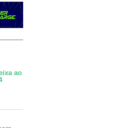
eixa ao
4