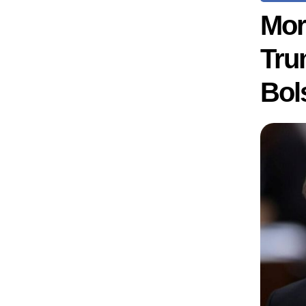
Mor
Tru
Bol