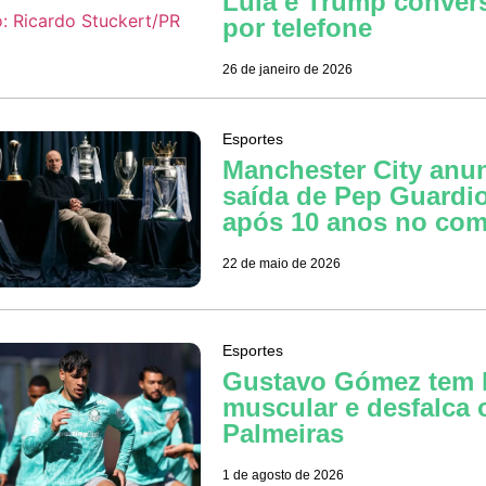
Lula e Trump conve
por telefone
26 de janeiro de 2026
Esportes
Manchester City anu
saída de Pep Guardio
após 10 anos no co
22 de maio de 2026
Esportes
Gustavo Gómez tem 
muscular e desfalca 
Palmeiras
1 de agosto de 2026