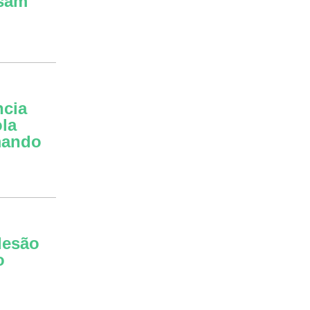
rsam
ncia
la
mando
lesão
o