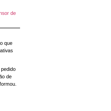
nsor de
do que
ativas
 pedido
ção de
nformou.