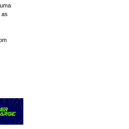
e uma
 as
com