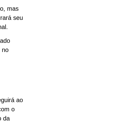
to, mas
rará seu
al.
vado
s no
guirá ao
 com o
o da