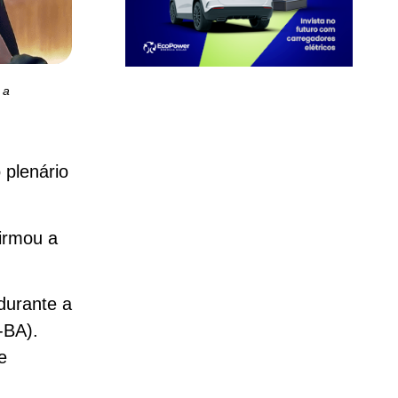
 a
 plenário
firmou a
durante a
-BA).
e