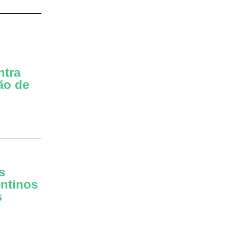
ntra
ão de
s
entinos
s