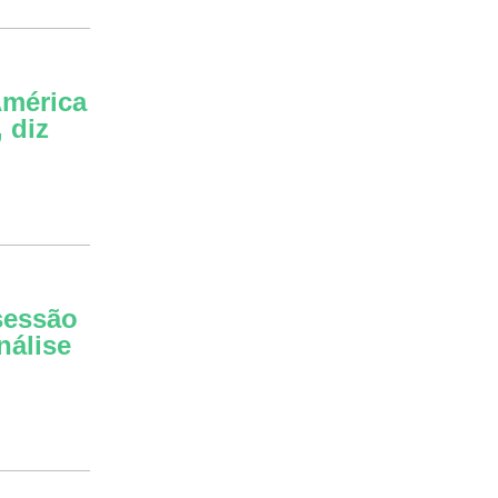
América
 diz
sessão
nálise