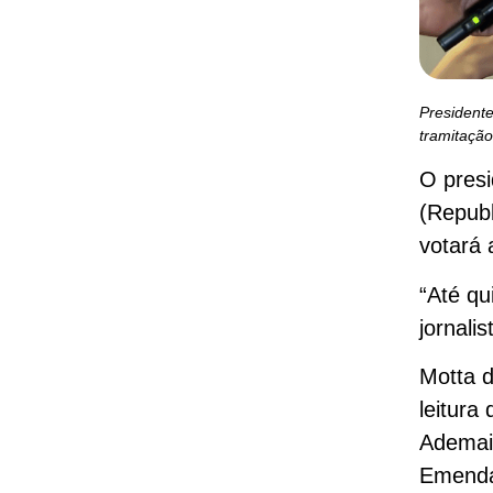
President
tramitaçã
O pres
(Republ
votará 
“Até qu
jornalis
Motta d
leitura
Ademais
Emenda