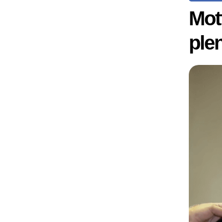
Mot
plen