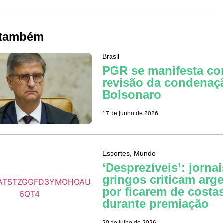
 também
Brasil
PGR se manifesta co
revisão da condenaç
Bolsonaro
17 de junho de 2026
Esportes
,
Mundo
‘Desprezíveis’: jornai
gringos criticam arg
por ficarem de costa
durante premiação
20 de julho de 2026