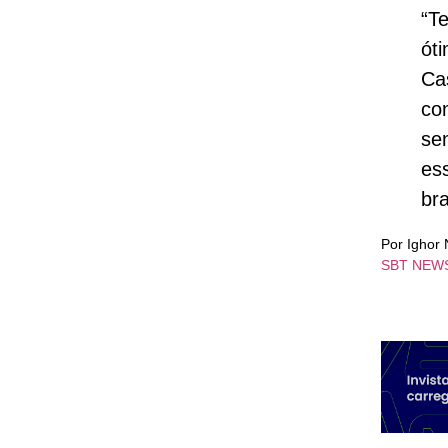
“T
ót
Ca
co
se
es
bra
Por Ighor
SBT NEW