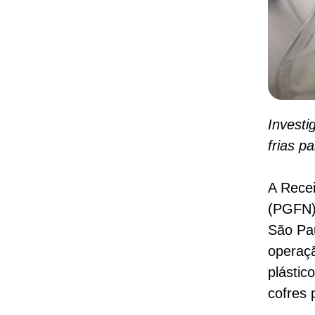
Investi
frias p
A Recei
(PGFN) 
São Pau
operaçã
plástic
cofres 