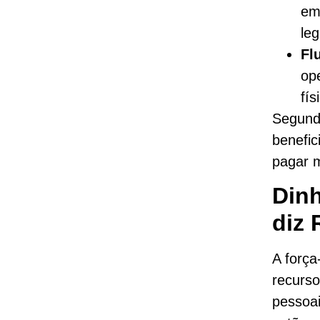
em
le
Fl
op
fís
Segundo
benefic
pagar 
Dinh
diz 
A força
recurso
pessoai