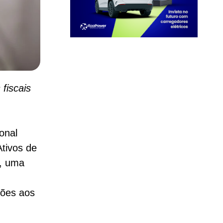
fiscais
onal
Ativos de
), uma
hões aos