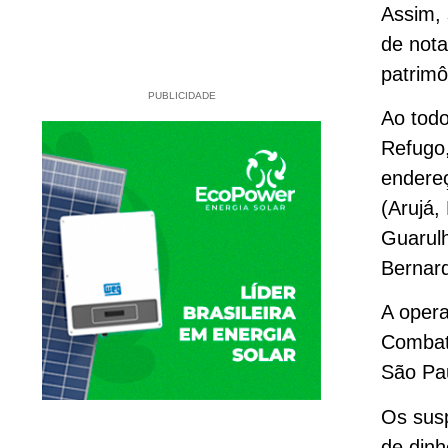
Assim,
de nota
patrim
PUBLICIDADE
Ao todo
Refugo
endereç
(Arujá,
Guarulh
Bernar
A oper
Combate
São Pau
Os susp
de dinh