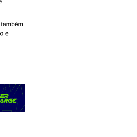
e
s também
io e