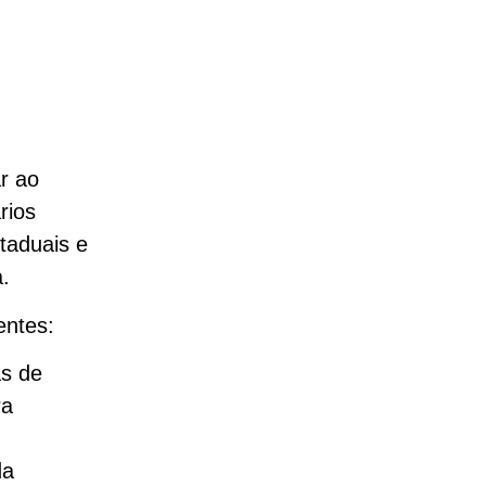
ar ao
rios
staduais e
.
entes:
as de
ra
da