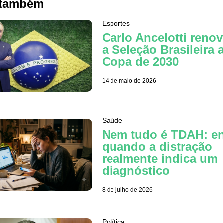
 também
Esportes
Carlo Ancelotti reno
a Seleção Brasileira a
Copa de 2030
14 de maio de 2026
Saúde
Nem tudo é TDAH: e
quando a distração
realmente indica um
diagnóstico
8 de julho de 2026
Política