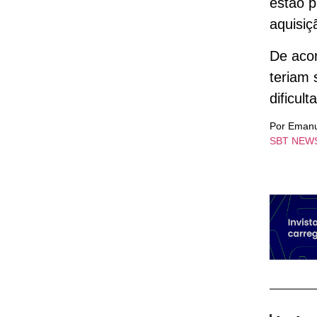
estão p
aquisiç
De aco
teriam 
dificul
Por Emanu
SBT NEW