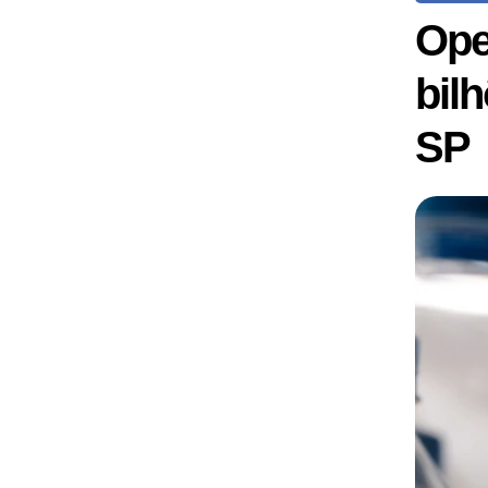
Ope
bil
SP