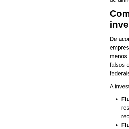
Com
inve
De acor
empresa
menos 6
falsos 
federai
A inves
Fl
re
rec
Fl