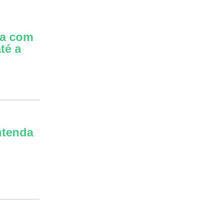
va com
té a
ntenda