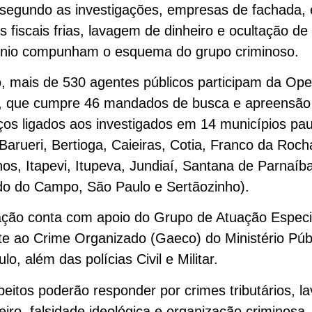
 segundo as investigações, empresas de fachada,
s fiscais frias, lavagem de dinheiro e ocultação de
ônio compunham o esquema do grupo criminoso.
, mais de 530 agentes públicos participam da Op
, que cumpre 46 mandados de busca e apreensão
os ligados aos investigados em 14 municípios pau
 Barueri, Bertioga, Caieiras, Cotia, Franco da Roch
os, Itapevi, Itupeva, Jundiaí, Santana de Parnaíb
do do Campo, São Paulo e Sertãozinho).
ação conta com apoio do Grupo de Atuação Especi
 ao Crime Organizado (Gaeco) do Ministério Púb
lo, além das polícias Civil e Militar.
eitos poderão responder por crimes tributários, 
eiro, falsidade ideológica e organização criminosa.