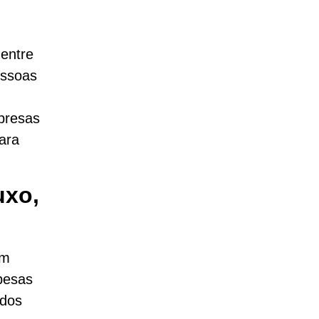
 entre
essoas
presas
para
uxo,
am
spesas
ados