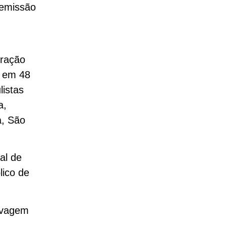
 emissão
eração
 em 48
listas
a,
a, São
al de
lico de
lavagem