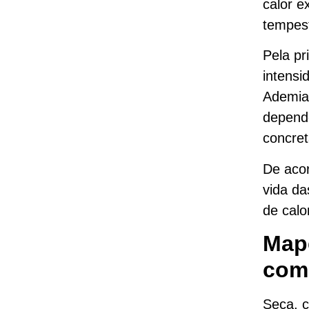
calor e
tempest
Pela pr
intensi
Ademias
depend
concret
De acor
vida d
de calo
Map
com
Seca, c