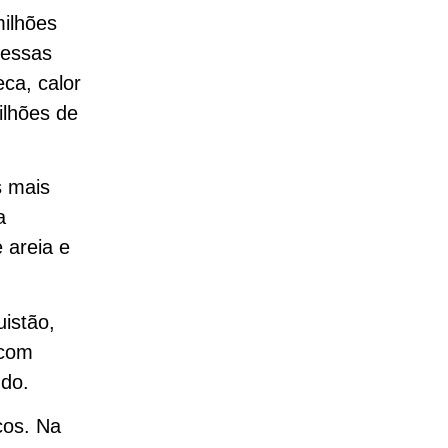
milhões
 essas
ca, calor
ilhões de
s mais
a
 areia e
istão,
 com
ndo.
cos. Na