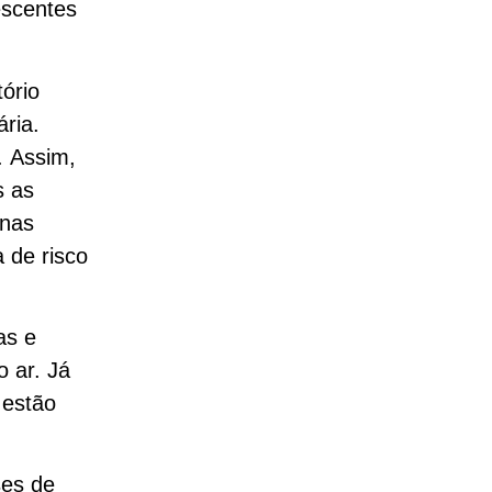
escentes
ório
ária.
. Assim,
s as
inas
 de risco
as e
 ar. Já
 estão
ses de