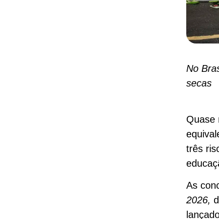
No Bras
secas
Quase 
equival
três ri
educaçã
As con
2026,
d
lançado