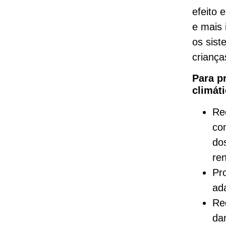
efeito 
e mais 
os sis
crianças
Para pr
climát
Re
co
do
re
Pr
ada
Re
dan