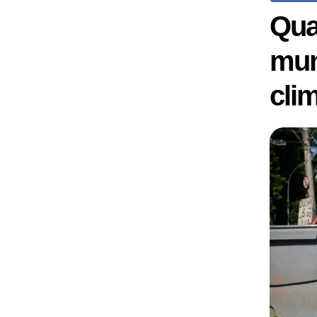
Qua
mun
cli