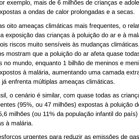
 por exemplo, mais de 6 milhões de crianças e adol
xpostas a ondas de calor prolongadas e a secas.
s oito ameaças climáticas mais frequentes, o relat
 a exposição das crianças à poluição do ar e à mal
ois riscos muito sensíveis às mudanças climáticas
s mostram que a poluição do ar afeta quase toda
as no mundo, enquanto 1 bilhão de meninos e men
expostos à malária, aumentando uma camada extra
já enfrenta múltiplas ameaças climáticas.
il, o cenário é similar, com quase todas as crianç
entes (95%, ou 47 milhões) expostas à poluição do
5,6 milhões (ou 11% da população infantil do país)
s à malária.
sforços urgentes para reduzir as emissões de ga