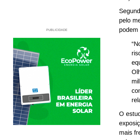
Segund
pelo me
podem s
PUBLICIDADE
“N
ri
eq
Ol
mi
co
rel
O estud
exposiç
mais fr