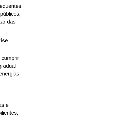
requentes
públicos,
ar das
rise
 cumprir
gradual
energias
as e
lientes;