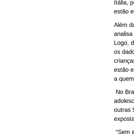
Itália,
estão e
Além da
analisa
Logo, d
os dado
crianç
estão 
a quem 
No Bras
adolesc
outras 
exposta
“Sem e