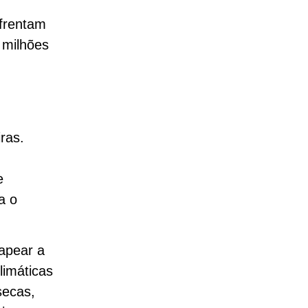
frentam
 milhões
ras.
e
a o
apear a
limáticas
secas,