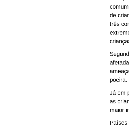
comum d
de cria
três c
extremo
crianç
Segundo
afetada
ameaça.
poeira
Já em 
as cria
maior i
Países 