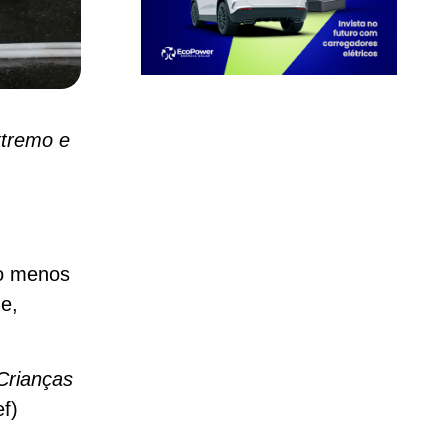
xtremo e
lo menos
e,
 Crianças
f)