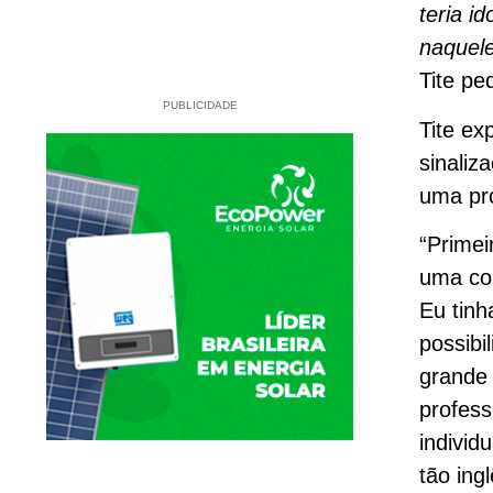
teria i
naquele
Tite pe
PUBLICIDADE
Tite ex
sinaliz
uma pro
“Primei
uma co
Eu tinh
possibi
grande 
profess
individ
tão ing