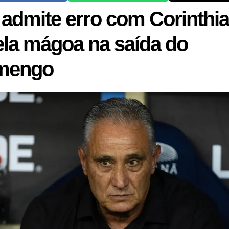
e admite erro com Corinthi
ela mágoa na saída do
mengo