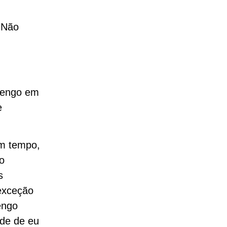
. Não
mengo em
e
m tempo,
o
s
exceção
engo
ade de eu