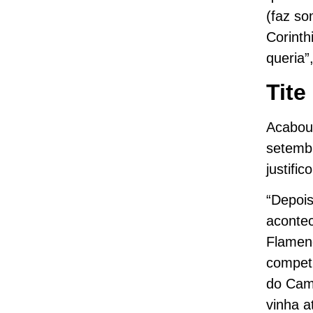
(faz so
Corinth
queria”
Tit
Acabou
setembr
justific
“Depoi
acontec
Flamen
compet
do Camp
vinha a