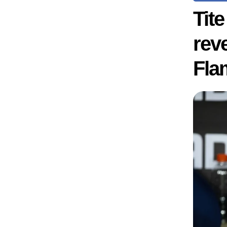
Tit
rev
Fla