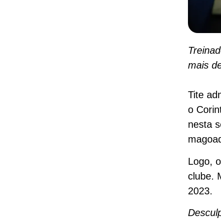
Treinad
mais d
Tite ad
o Corin
nesta s
magoad
Logo, o
clube. 
2023.
Desculp