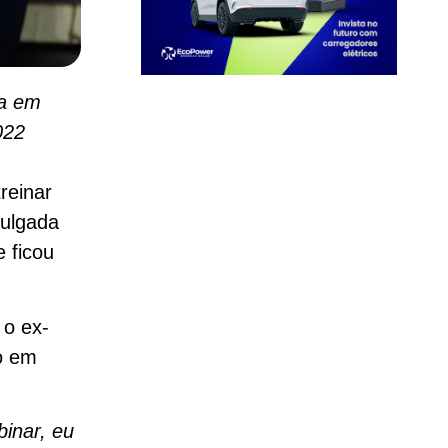
ta em
022
reinar
vulgada
 ficou
 o ex-
o em
binar, eu