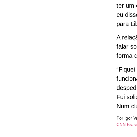
ter um 
eu diss
para Li
A relaç
falar s
forma q
“Fiquei
funcion
despedi
Fui sol
Num clu
Por Igor V
CNN Brasi