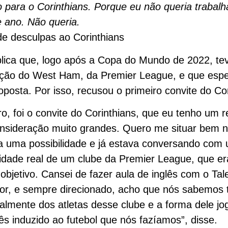
do para o Corinthians. Porque eu não queria trabalh
 ano. Não queria.
de desculpas ao Corinthians
plica que, logo após a Copa do Mundo de 2022, t
ação do West Ham, da Premier League, e que esp
posta. Por isso, recusou o primeiro convite do Cor
ro, foi o convite do Corinthians, que eu tenho um r
nsideração muito grandes. Quero me situar bem 
a uma possibilidade e já estava conversando com
lidade real de um clube da Premier League, que e
objetivo. Cansei de fazer aula de inglês com o Ta
or, e sempre direcionado, acho que nós sabemos 
ualmente dos atletas desse clube e a forma dele jo
lês induzido ao futebol que nós fazíamos”, disse.