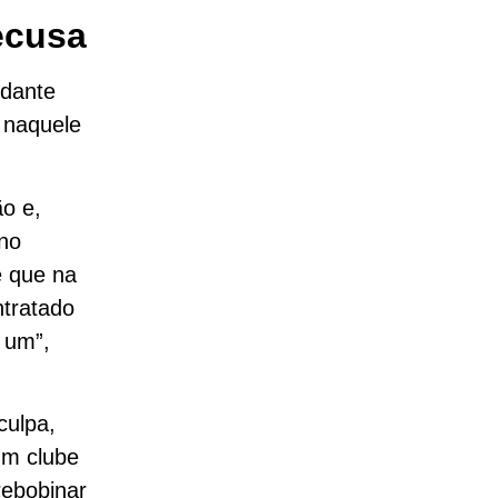
ecusa
ndante
r naquele
ão e,
 no
é que na
ntratado
 um”,
culpa,
um clube
rebobinar