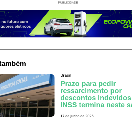
PUBLICIDADE
 também
Brasil
Prazo para pedir
ressarcimento por
descontos indevidos
INSS termina neste 
17 de junho de 2026