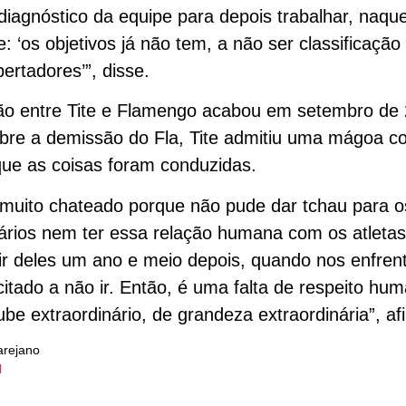
diagnóstico da equipe para depois trabalhar, naquel
e: ‘os objetivos já não tem, a não ser classificação 
bertadores’”, disse.
ão entre Tite e Flamengo acabou em setembro de
obre a demissão do Fla, Tite admitiu uma mágoa c
ue as coisas foram conduzidas.
 muito chateado porque não pude dar tchau para o
ários nem ter essa relação humana com os atletas
r deles um ano e meio depois, quando nos enfren
icitado a não ir. Então, é uma falta de respeito hu
be extraordinário, de grandeza extraordinária”, af
arejano
l