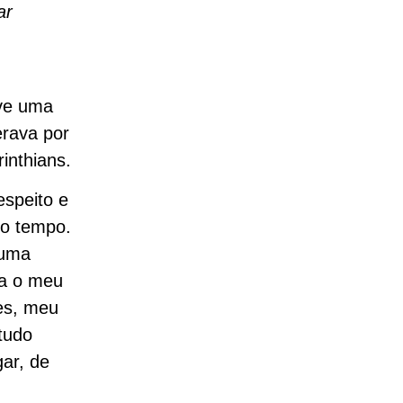
ar
eve uma
erava por
inthians.
espeito e
no tempo.
 uma
ra o meu
les, meu
tudo
gar, de