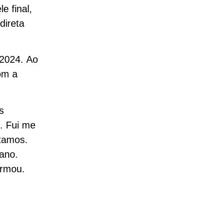
e final,
direta
 2024. Ao
om a
s
. Fui me
tamos.
mano.
irmou.