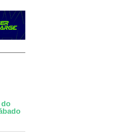
 do
sábado