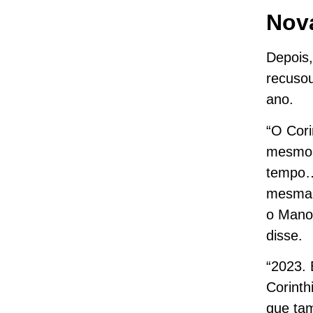
Nova
Depois
recusou
ano.
“O Cori
mesmo c
tempo… 
mesma d
o Mano,
disse.
“2023. 
Corinth
que ta