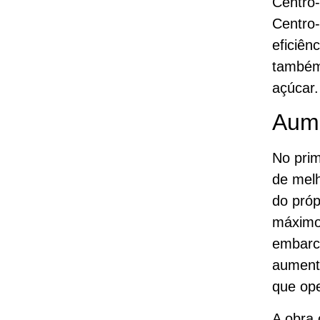
Centro-
Centro-
eficiên
também 
açúcar.
Aume
No prim
de melh
do próp
máximo 
embarc
aument
que ope
A obra 