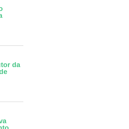
o
a
utor da
de
va
nto