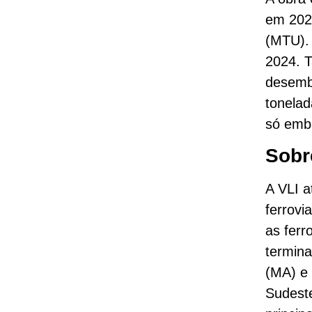
em 202
(MTU).
2024. T
desemba
tonela
só emba
Sobr
A VLI a
ferrovi
as ferr
termina
(MA) e 
Sudeste