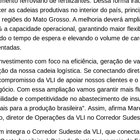
mento ferroviário de fertilizantes. Dessa forma irã
er as cadeias produtivas no interior do país, prin
 regiões do Mato Grosso. A melhoria deverá ampl
 a capacidade operacional, garantindo maior flexib
do o tempo de espera e elevando o volume de ca
ntadas.
nvestimento com foco na eficiência, geração de va
ção da nossa cadeia logística. Se conectando dir
ompromisso da VLI de apoiar nossos clientes e o
ócio. Com essa ampliação vamos garantir mais fl
bilidade e competitividade no abastecimento de in
ais para a produção brasileira”. Assim, afirma Mar
, diretor de Operações da VLI no Corredor Sudes
m integra o Corredor Sudeste da VLI, que conecta