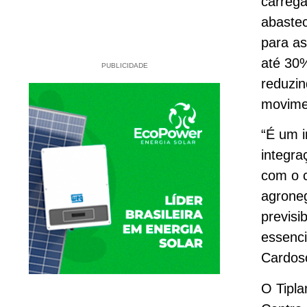
carrega
abastec
para as
até 30%
PUBLICIDADE
reduzin
movime
“É um i
integra
com o c
agroneg
previsi
essenci
Cardoso
O Tipla