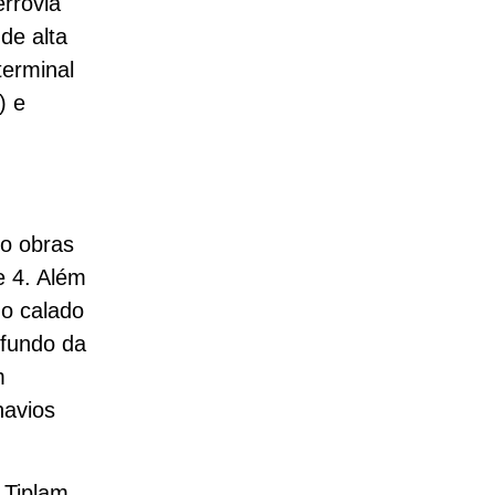
errovia
de alta
terminal
) e
do obras
e 4. Além
 o calado
 fundo da
m
navios
 Tiplam