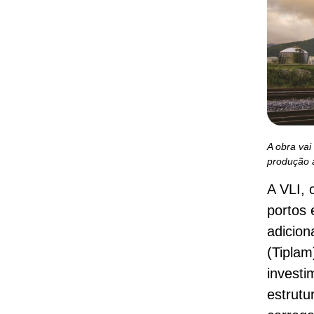
A obra vai
produção a
A VLI, 
portos 
adicion
(Tiplam
investi
estrutu