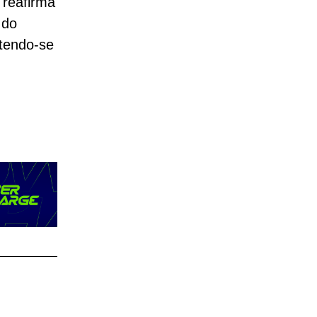
 reafirma
 do
tendo-se