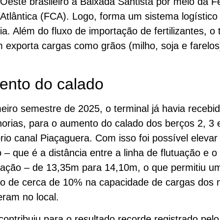
Oeste brasileiro à Baixada Santista por meio da F
Atlântica (FCA). Logo, forma um sistema logístico 
cia. Além do fluxo de importação de fertilizantes, o 
exporta cargas como grãos (milho, soja e farelos
nto do calado
eiro semestre de 2025, o terminal já havia recebi
orias, para o aumento do calado dos berços 2, 3 
rio canal Piaçaguera. Com isso foi possível elevar
– que é a distância entre a linha de flutuação e o
ação – de 13,35m para 14,10m, o que permitiu u
o de cerca de 10% na capacidade de cargas dos 
ram no local.
contribuiu para o resultado recorde registrado pelo