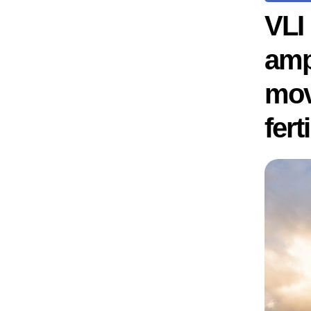
VLI
amp
mov
fert