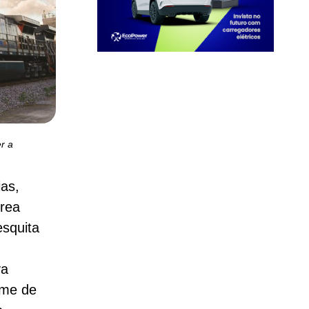
r a
ias,
rrea
esquita
va
ume de