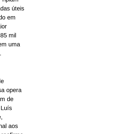
das úteis
ado em
ior
85 mil
 em uma
.
de
sa opera
ém de
 Luís
,
nal aos