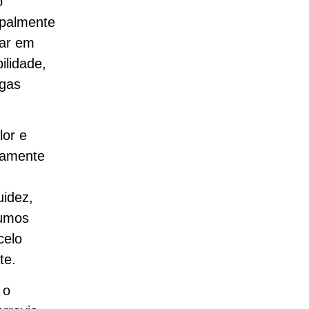
o
cipalmente
iar em
ilidade,
rgas
lor e
etamente
uidez,
sumos
celo
te.
 o