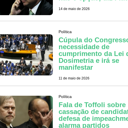
14 de maio de 2026
Política
Cúpula do Congress
necessidade de
cumprimento da Lei 
Dosimetria e irá se
manifestar
11 de maio de 2026
Política
Fala de Toffoli sobre
cassação de candida
defesa de impeachm
alarma partidos