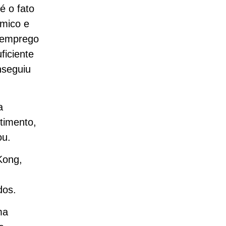
é o fato
mico e
semprego
ficiente
nseguiu
a
timento,
ou.
Kong,
dos.
ma