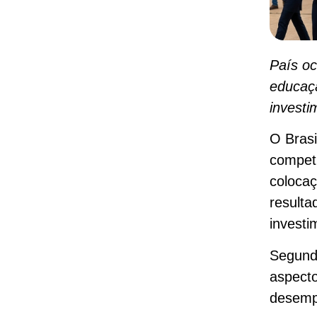
País oc
educaçã
investi
O Brasi
competi
colocaç
resulta
invest
Segundo
aspecto
desemp