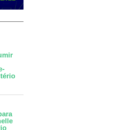
umir
e-
tério
para
elle
io