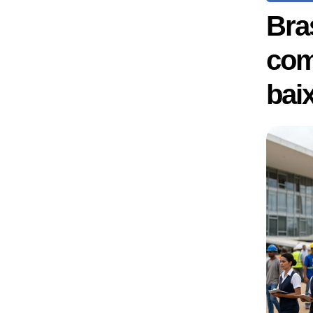
Bra
com
bai