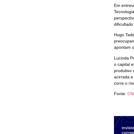
Em entrevi
Tecnologi
perspectiv
dificultad
Hugo Tadeu
preocupant
apontam o 
Lucinda Pi
o capital 
produtivo
acirrada e
corre o ri
Fonte:
CNN