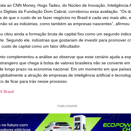
sta ao CNN Money, Hugo Tadeu, do Núcleo de Inovação, Inteligência Art
as Digitais da Fundação Dom Cabral, corroborou essa avaliação. “Os 
a de que o custo de se fazer negócios no Brasil é cada vez mais alto, 
o não só as indústrias, como também as empresas nascentes”, afirmou
 citou ainda a formação bruta de capital fixo como um segundo indic
e. Segundo ele, indústrias que gostariam de investir para promover c
custo de capital como um fator dificultador.
nto complementou a análise ao observar que esse cenário ajuda a exp
estrangeiro que chega à bolsa de valores brasileira não se converte em
 de longo prazo na economia nacional. Em um momento em que paíse
 globalmente a atração de empresas de inteligência artificial e tecnologi
sco de ficar para trás nesse processo.
 Brasil
PUBLICIDADE