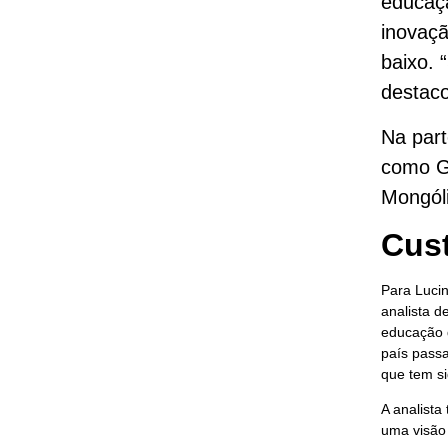
educaçã
inovaçã
baixo. 
destaco
Na part
como G
Mongóli
Cust
Para Lucin
analista 
educação d
país passa
que tem si
A analista
uma visão 