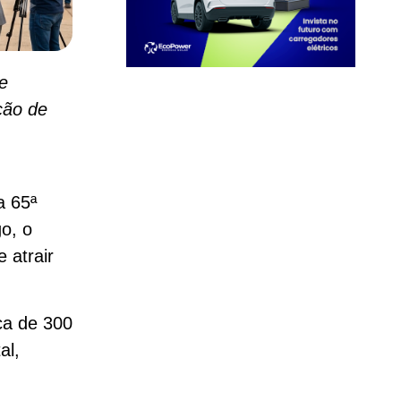
e
ção de
a 65ª
o, o
 atrair
ca de 300
al,