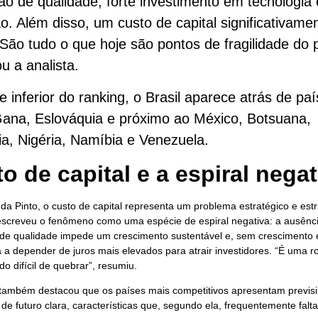
o de qualidade, forte investimento em tecnologia 
o. Além disso, um custo de capital significativame
“São tudo o que hoje são pontos de fragilidade do p
u a analista.
e inferior do ranking, o Brasil aparece atrás de pa
ana, Eslováquia e próximo ao México, Botsuana,
a, Nigéria, Namíbia e Venezuela.
o de capital e a espiral negat
da Pinto, o custo de capital representa um problema estratégico e estru
descreveu o fenômeno como uma espécie de espiral negativa: a ausên
e qualidade impede um crescimento sustentável e, sem crescimento ef
 a depender de juros mais elevados para atrair investidores. “É uma r
do difícil de quebrar”, resumiu.
 também destacou que os países mais competitivos apresentam previsi
de futuro clara, características que, segundo ela, frequentemente falta