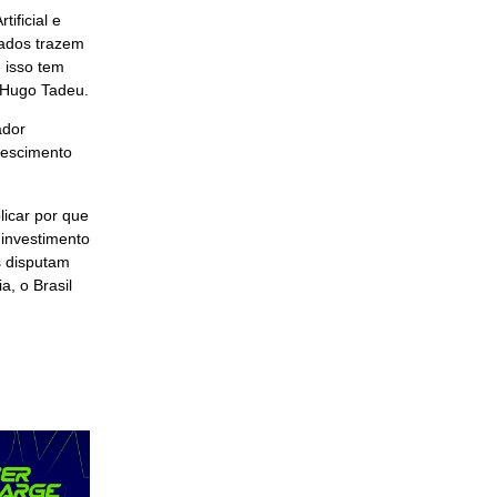
ificial e
dados trazem
e isso tem
 Hugo Tadeu.
ador
rescimento
licar por que
 investimento
s disputam
a, o Brasil