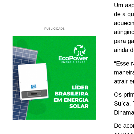
Um aspe
de a q
aqueci
PUBLICIDADE
atingin
para ga
ainda d
“Esse r
maneira
atrair 
Os prim
Suíça, 
Dinamar
De aco