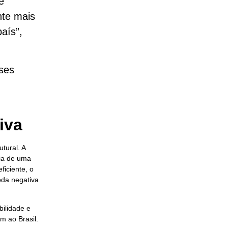
e
nte mais
aís”,
íses
iva
tural. A
cia de uma
iciente, o
oda negativa
bilidade e
m ao Brasil.