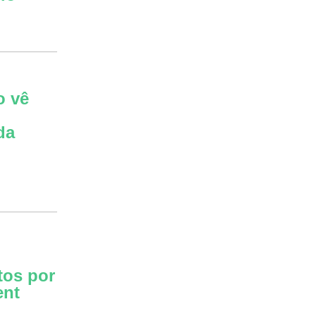
o vê
da
tos por
ent