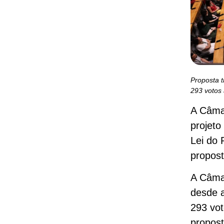
Proposta t
293 votos 
A Câmar
projeto
Lei do 
propos
A Câmar
desde a
293 vot
propost