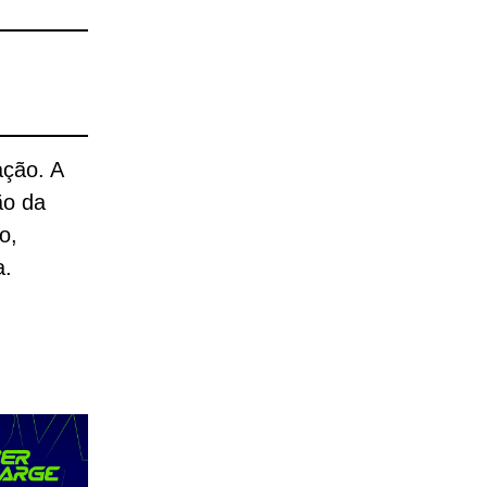
ação. A
ão da
o,
a.