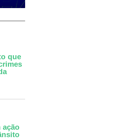
to que
crimes
da
 ação
ânsito