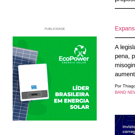
Expansã
PUBLICIDADE
A legis
pena, p
misogin
aumenta
Por Thiag
BAND NE