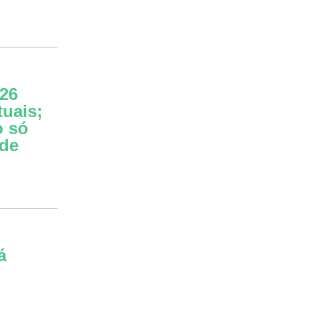
26
tuais;
o só
 de
á
o