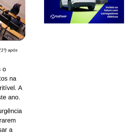
(1º) após
 o
stos na
itível. A
ste ano.
urgência
trarem
sar a