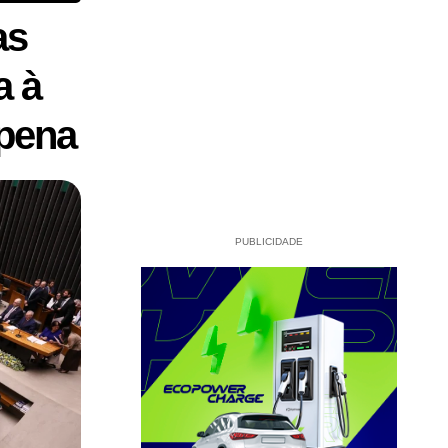
as
a à
pena
PUBLICIDADE