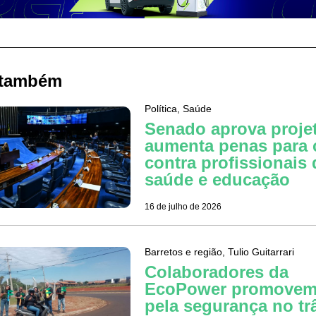
 também
Política
,
Saúde
Senado aprova proje
aumenta penas para 
contra profissionais 
saúde e educação
16 de julho de 2026
Barretos e região
,
Tulio Guitarrari
Colaboradores da
EcoPower promovem
pela segurança no tr