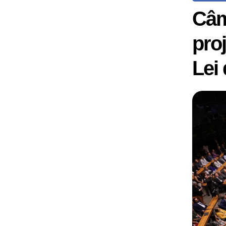
Câm
pro
Lei