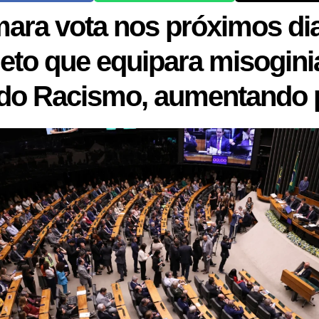
ara vota nos próximos di
jeto que equipara misogini
 do Racismo, aumentando 