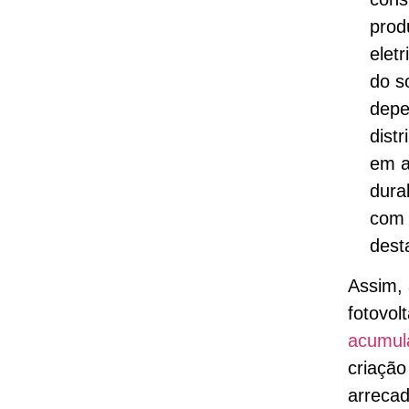
prod
eletr
do s
depe
dist
em a
dura
com 
dest
Assim, 
fotovol
acumul
criaçã
arrecad