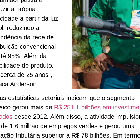
uzir a própria
icidade a partir da luz
ol, reduzindo a
ndência da rede de
ribuição convencional
té 95%. Além da
bilidade do produto,
cerca de 25 anos”,
aca Anderson.
as estatísticas setoriais indicam que o segmento
taico gerou mais de
R$ 251,1 bilhões em investime
ados
desde 2012. Além disso, a atividade impulsio
o de 1,6 milhão de empregos verdes e gerou uma
ação tributária superior a R$ 78 bilhões. Em term