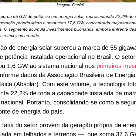
Imagem: Gemini
superou 55 GW de potência em energia solar, representando 22,2% de 
A geração própria lidera o setor com 37,6 GW, concentrada majoritaria
s. O segmento acumula investimentos bilionários, embora enfrente des
os e técnicos na rede.
ão de energia solar superou a marca de 55 gigawa
 potência instalada operacional no Brasil. O setor
nou 1,6 GW ao sistema nacional nos
primeiros mes
onforme dados da Associação Brasileira de Energia
taica (Absolar). Com este volume, a tecnologia fot
nta 22,2% de toda a capacidade instalada da matr
a nacional. Portanto, consolidando-se como a segu
onte de energia do país.
 fatia do setor provém da geração própria de energ
alada em telhados e terrenos —, que soma 37,6 