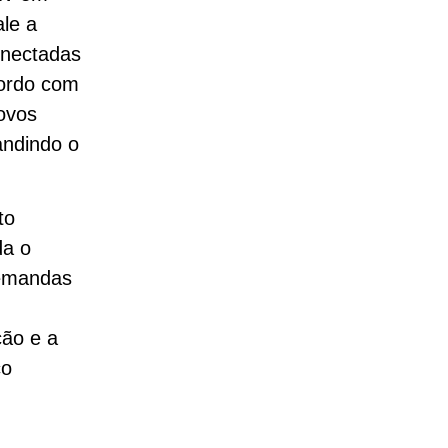
ale a
onectadas
cordo com
ovos
andindo o
to
da o
demandas
ção e a
ço