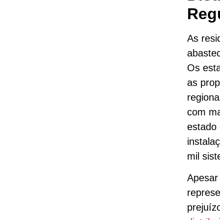
Regu
As resi
abastec
Os est
as pro
regiona
com mai
estado 
instala
mil si
Apesar 
represe
prejuíz