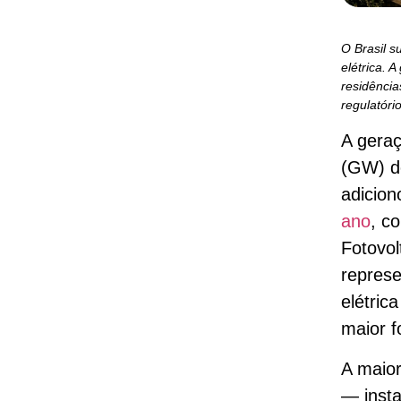
O Brasil 
elétrica. 
residência
regulatóri
A geraç
(GW) de
adicio
ano
, c
Fotovol
represe
elétric
maior f
A maior
— inst