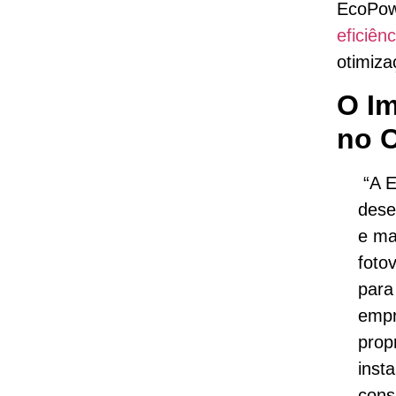
EcoPowe
eficiênc
otimiza
O Im
no 
“A E
dese
e ma
foto
para
empr
prop
insta
cons