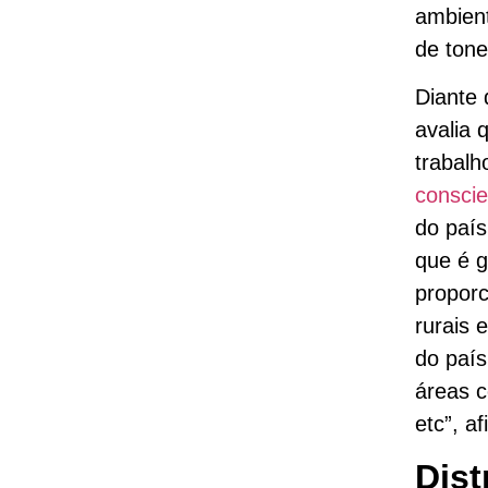
ambient
de tone
Diante 
avalia 
trabalh
conscie
do país
que é g
proporc
rurais 
do país
áreas 
etc”, a
Dist