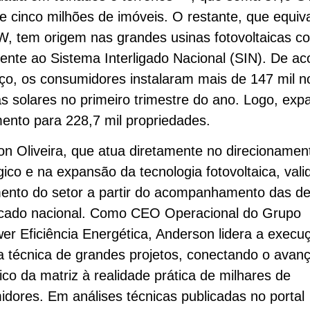
e cinco milhões de imóveis. O restante, que equiv
, tem origem nas grandes usinas fotovoltaicas c
ente ao Sistema Interligado Nacional (SIN). De a
ço, os consumidores instalaram mais de 147 mil n
s solares no primeiro trimestre do ano. Logo, exp
ento para 228,7 mil propriedades.
n Oliveira, que atua diretamente no direcionamen
gico e na expansão da tecnologia fotovoltaica, vali
mento do setor a partir do acompanhamento das 
cado nacional. Como CEO Operacional do Grupo
r Eficiência Energética, Anderson lidera a execu
ca técnica de grandes projetos, conectando o avan
tico da matriz à realidade prática de milhares de
dores. Em análises técnicas publicadas no portal