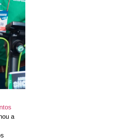
ntos
nou a
os