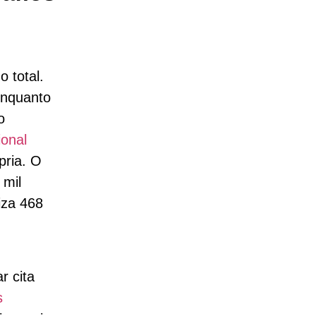
 total.
enquanto
o
ional
pria. O
 mil
iza 468
r cita
s