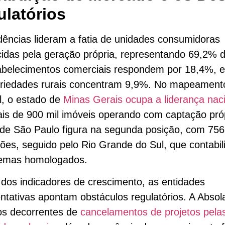
latórios
dências lideram a fatia de unidades consumidoras
idas pela geração própria, representando 69,2% do
abelecimentos comerciais respondem por 18,4%, 
priedades rurais concentram 9,9%. No mapeament
l, o estado de
Minas Gerais ocupa a liderança nac
s de 900 mil imóveis operando com captação pró
de São Paulo figura na segunda posição, com 756
ções, seguido pelo Rio Grande do Sul, que contabil
stemas homologados.
dos indicadores de crescimento, as entidades
ntativas apontam obstáculos regulatórios. A Absola
os decorrentes de
cancelamentos de projetos pela