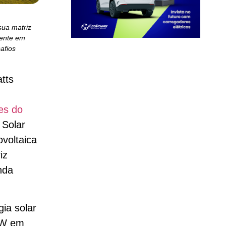
sua matriz
mente em
afios
tts
es do
 Solar
ovoltaica
iz
nda
ia solar
GW em