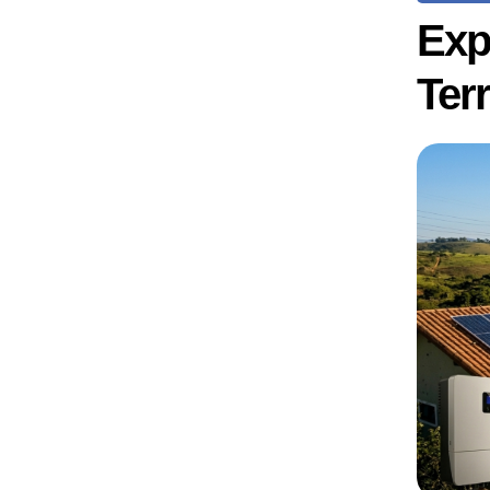
Exp
Terr