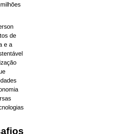
 milhões
erson
tos de
a e a
tentável
tização
ue
iedades
conomia
rsas
cnologias
afios