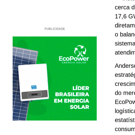
cerca d
17,6 GW
diretam
PUBLICIDADE
o balan
sistema
atendim
Anderso
estraté
cresci
do mer
EcoPowe
logísti
estatís
consumi