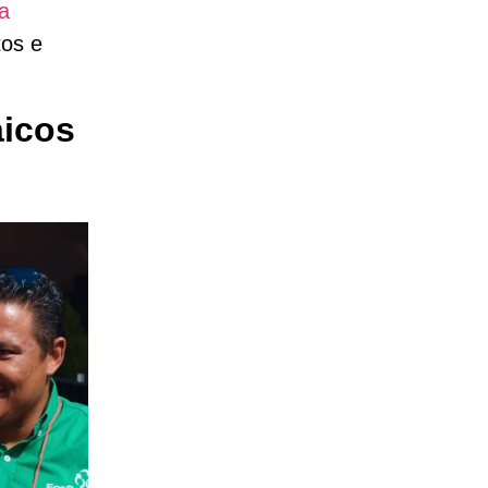
a
tos e
aicos