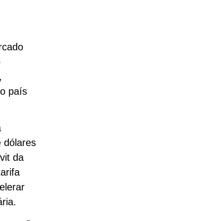
ercado
o
,
o país
a
e dólares
vit da
arifa
elerar
ria.