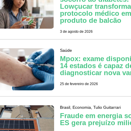
Lowçucar transform
protocolo médico e
produto de balcão
3 de agosto de 2026
Saúde
Mpox: exame disponí
14 estados é capaz d
diagnosticar nova va
25 de fevereiro de 2026
Brasil
,
Economia
,
Tulio Guitarrari
Fraude em energia so
ES gera prejuízo mili