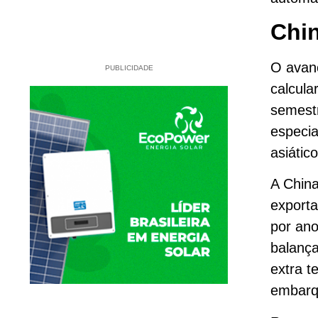
Chi
O avanç
PUBLICIDADE
calcula
semest
especia
asiátic
A China
exporta
por ano
balança
extra t
embarqu