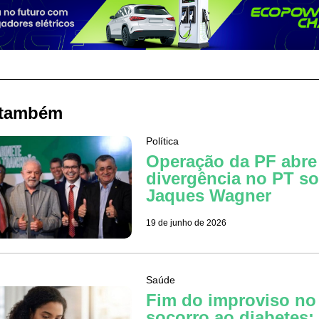
 também
Política
Operação da PF abre
divergência no PT s
Jaques Wagner
19 de junho de 2026
Saúde
Fim do improviso no
socorro ao diabetes: