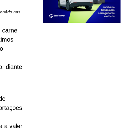
ionário nas
e carne
ximos
 o
e
o, diante
de
ortações
s
a a valer