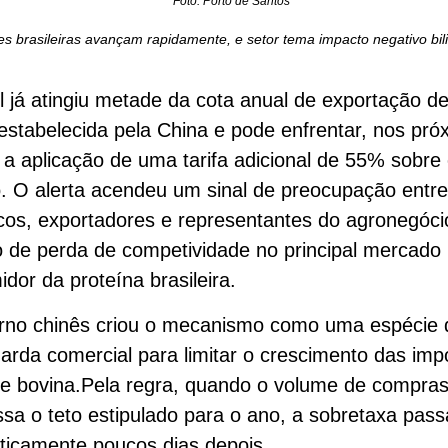
Foto: Porto de Santos
s brasileiras avançam rapidamente, e setor tema impacto negativo bil
l já atingiu metade da cota anual de exportação d
estabelecida pela China e pode enfrentar, nos pró
a aplicação de uma tarifa adicional de 55% sobre
. O alerta acendeu um sinal de preocupação entr
ficos, exportadores e representantes do agronegóci
o de perda de competividade no principal mercado
dor da proteína brasileira.
rno chinês criou o mecanismo como uma espécie 
arda comercial para limitar o crescimento das imp
e bovina.Pela regra, quando o volume de compra
ssa o teto estipulado para o ano, a sobretaxa pass
ticamente poucos dias depois.