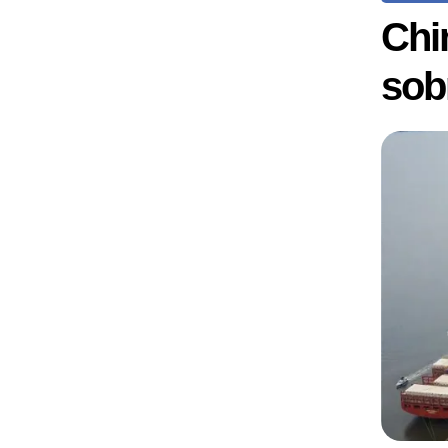
Chi
sob