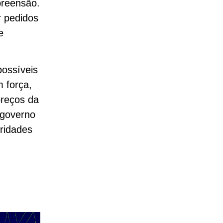
preensão.
 pedidos
e
ossíveis
 força,
preços da
 governo
oridades