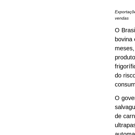
Exportaçõe
vendas
O Brasi
bovina 
meses, 
produto
frigorí
do risc
consumi
O gove
salvagu
de carn
ultrapa
automa