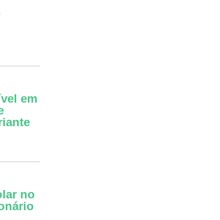
a
m
vel em
e
riante
lar no
onário