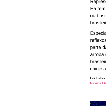
Repres
Há tem
ou busc
brasile
Especia
reflexo
parte d
arroba 
brasile
chinesa
Por Fábio 
Revista O