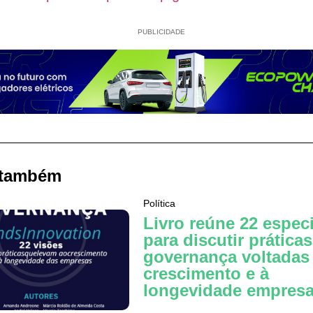
PUBLICIDADE
 também
Política
Livro reúne 22 especi
para discutir prática
governança voltadas
crescimento e à
longevidade empresa