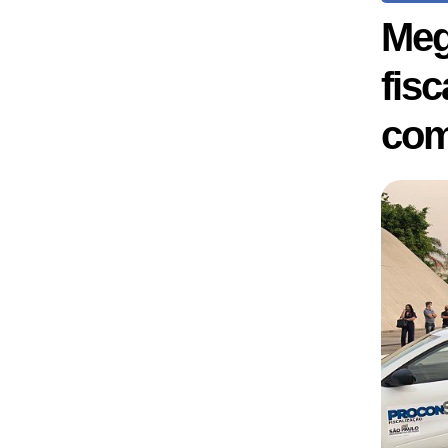
Meg
fis
com