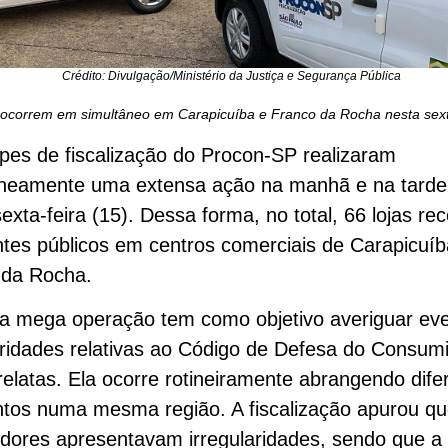
Crédito: Divulgação/Ministério da Justiça e Segurança Pública
ocorrem em simultâneo em Carapicuíba e Franco da Rocha nesta sexta
pes de fiscalização do Procon-SP realizaram
aneamente uma extensa ação na manhã e na tarde
sexta-feira (15). Dessa forma, no total, 66 lojas r
tes públicos em centros comerciais de Carapicuíb
 da Rocha.
a mega operação tem como objetivo averiguar eve
aridades relativas ao Código de Defesa do Consum
rrelatas. Ela ocorre rotineiramente abrangendo dife
tos numa mesma região. A fiscalização apurou qu
dores apresentavam irregularidades, sendo que a p