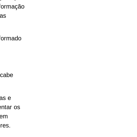
nformação
nas
nformado
 cabe
as e
entar os
vem
res.