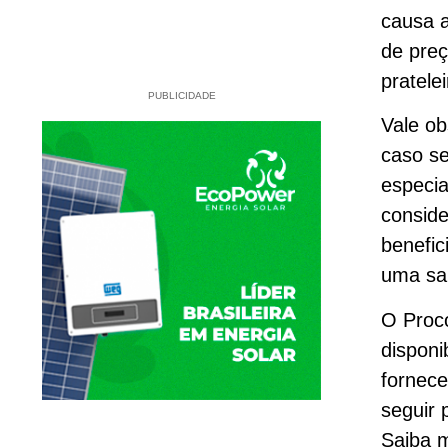
causa a
de preç
pratele
PUBLICIDADE
Vale ob
caso se
especia
conside
benefic
uma san
O Proc
disponi
fornece
seguir 
Saiba 