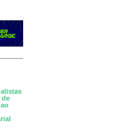
alistas
s de
 ao
rial