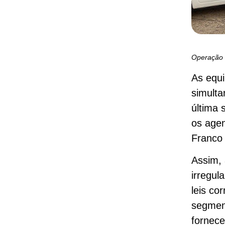
Operação 
As equi
simult
última 
os agen
Franco
Assim, 
irregul
leis co
segmen
fornece