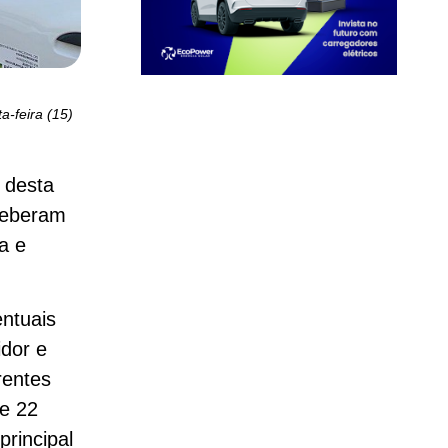
-feira (15)
 desta
eceberam
a e
ntuais
idor e
rentes
e 22
rincipal