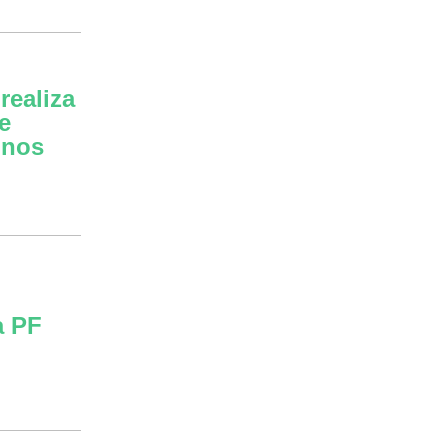
realiza
e
unos
a PF