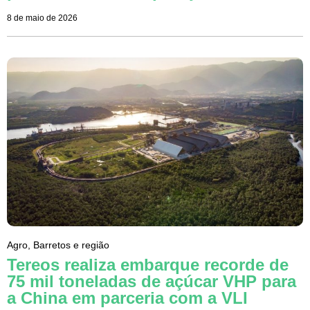
8 de maio de 2026
Agro
,
Barretos e região
Tereos realiza embarque recorde de
75 mil toneladas de açúcar VHP para
a China em parceria com a VLI