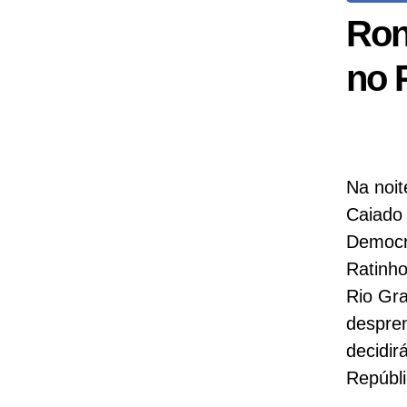
Ron
no 
Na noit
Caiado 
Democr
Ratinho
Rio Gra
despren
decidir
Repúbli