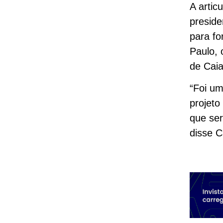
A artic
preside
para fo
Paulo, 
de Cai
“Foi um
projeto
que ser
disse C