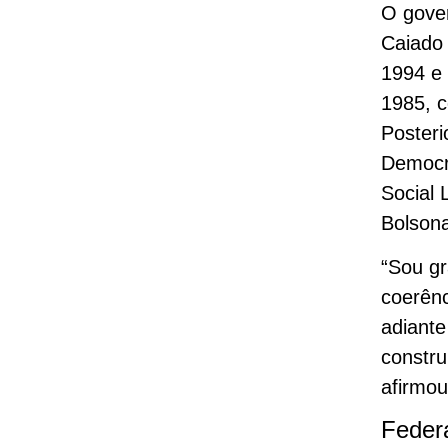
O gover
Caiado 
1994 e
1985, c
Posteri
Democr
Social 
Bolsona
“Sou gr
coerênc
adiante
constru
afirmou
Feder