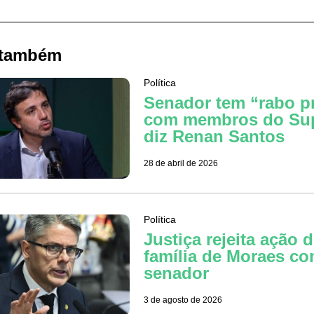
 também
Política
Senador tem “rabo p
com membros do Su
diz Renan Santos
28 de abril de 2026
Política
Justiça rejeita ação 
família de Moraes co
senador
3 de agosto de 2026