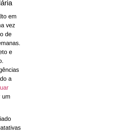
ária
lto em
ma vez
ão de
emanas.
eto e
o.
gências
ado a
nuar
r um
aiado
atativas