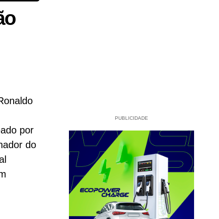
ão
 Ronaldo
PUBLICIDADE
eado por
nador do
al
em