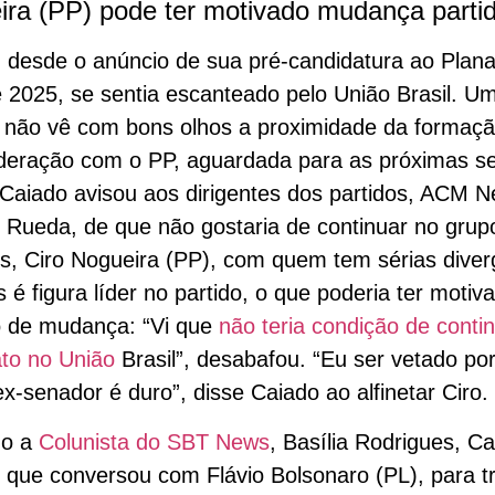
ra (PP) pode ter motivado mudança partid
 desde o anúncio de sua pré-candidatura ao Plana
e 2025, se sentia escanteado pelo União Brasil. U
 não vê com bons olhos a proximidade da formaç
deração com o PP, aguardada para as próximas s
Caiado avisou aos dirigentes dos partidos, ACM N
 Rueda, de que não gostaria de continuar no grup
, Ciro Nogueira (PP), com quem tem sérias diver
as é figura líder no partido, o que poderia ter motiv
o de mudança: “Vi que
não teria condição de conti
to no União
Brasil”, desabafou. “Eu ser vetado po
x-senador é duro”, disse Caiado ao alfinetar Ciro.
do a
Colunista do SBT News
, Basília Rodrigues, C
 que conversou com Flávio Bolsonaro (PL), para tr