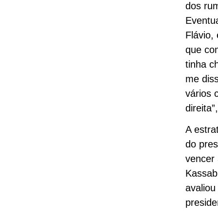
dos rum
Eventu
Flávio,
que com
tinha c
me diss
vários 
direita”
A estra
do pres
vencer 
Kassab
avaliou
preside