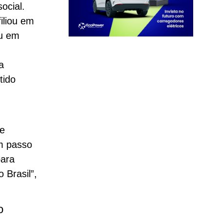
ocial.
iliou em
iu em
a
tido
de
m passo
para
 Brasil”,
o