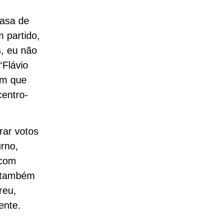
casa de
m partido,
s, eu não
“Flávio
em que
centro-
rar votos
urno,
 com
e também
reu,
ente.