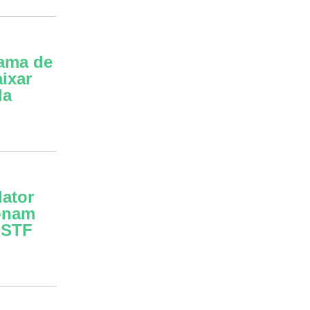
ama de
ixar
la
lator
onam
 STF