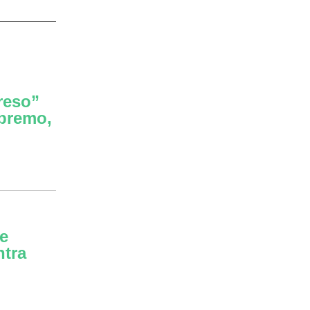
reso”
premo,
de
ntra