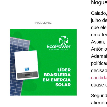
Noguei
Caiado,
julho d
PUBLICIDADE
que ele
uma fe
Assim, 
Antônio
Ademais
polític
decisã
candida
quase e
Segun
afirmou