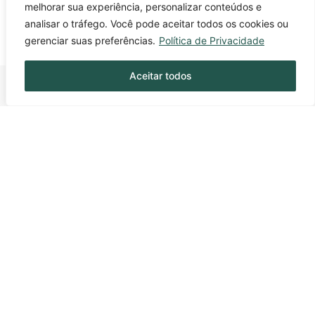
melhorar sua experiência, personalizar conteúdos e
Fique sempre bem informado!
analisar o tráfego. Você pode aceitar todos os cookies ou
gerenciar suas preferências.
Política de Privacidade
Aceitar todos
Fique por dentro de tudo!
Inscreva-se e receba nossas notícias sempre
atualizadas
INSCREVER
Siga-nos