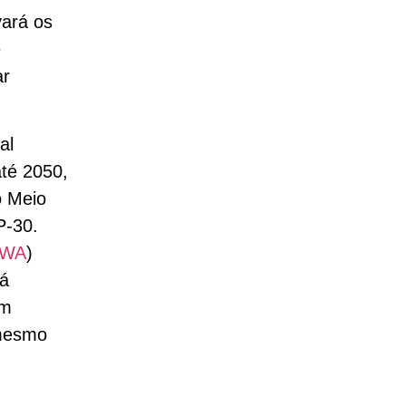
vará os
e
ar
al
até 2050,
o Meio
P-30.
WA
)
já
um
 mesmo