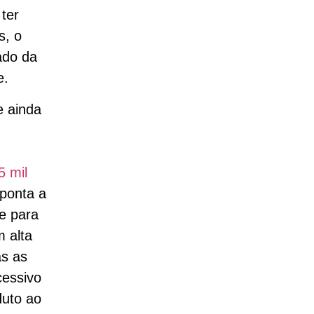
 ter
s, o
ado da
e.
e ainda
5 mil
ponta a
te para
 alta
as as
cessivo
duto ao