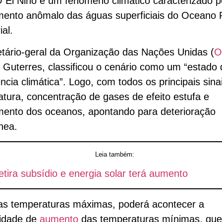
 El Niño é um fenômeno climático caracterizado p
ento anômalo das águas superficiais do Oceano P
ial.
tário-geral da Organização das Nações Unidas (
O
 Guterres, classificou o cenário como um “estado 
cia climática”. Logo, com todos os principais sina
tura, concentração de gases de efeito estufa e
mento dos oceanos, apontando para deterioração
nea.
Leia também:
etira subsídio e energia solar terá aumento
as temperaturas máximas, poderá acontecer a
lidade de
aumento
das temperaturas mínimas, qu