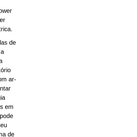
Power
er
rica.
das de
 a
a
ório
om ar-
ntar
ia
os em
 pode
seu
ema de