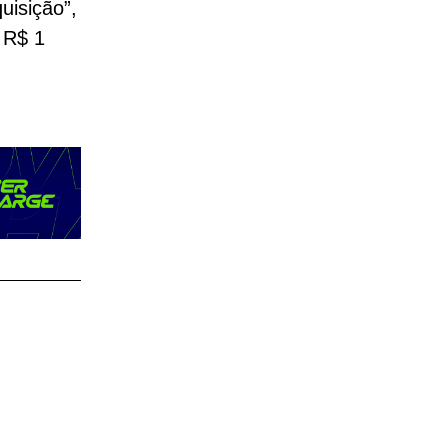
uisição”,
R$ 1