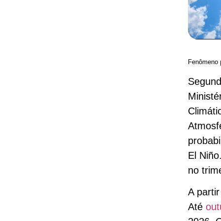
Fenômeno pr
Segundo
Ministé
Climáti
Atmosfé
probab
El Niño
no trim
A parti
Até
out