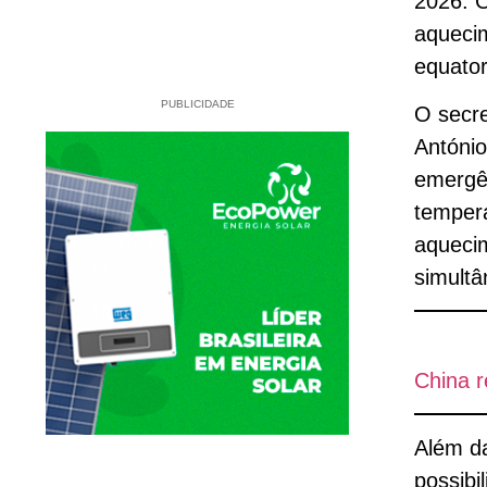
2026. O
aquecim
equator
PUBLICIDADE
O secre
António
emergên
tempera
aqueci
simultâ
China r
Além d
possibi