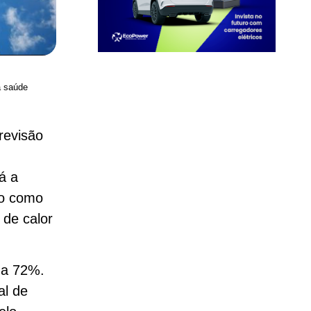
à saúde
revisão
á a
do como
 de calor
 a 72%.
al de