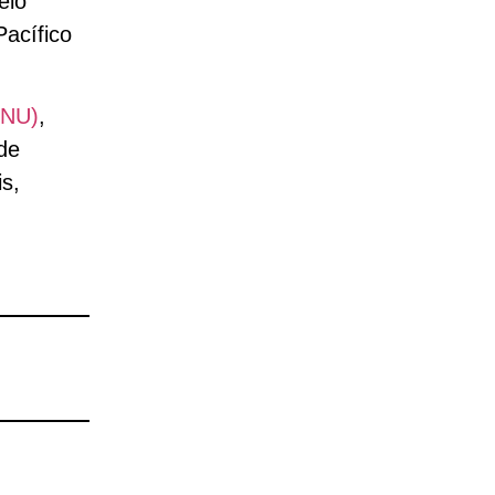
elo
acífico
NU)
,
de
is,
e