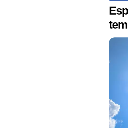
Esp
tem