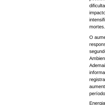
dificul
impacto
intensi
mortes
O aumen
respons
segund
Ambient
Ademais
informa
registr
aument
período
Energia