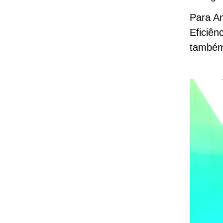
Para A
Eficiên
também