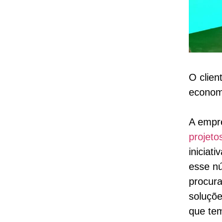
O clien
economi
A empr
projeto
iniciat
esse nú
procura
soluçõe
que tem